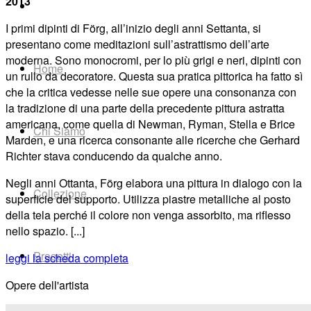
2013
I
primi
dipinti
di Förg,
all’inizio
de
gli anni Settanta, si
presentano
come
meditazioni sull’astrattismo
dell’arte
moderna. Sono monocromi, per lo più grigi e neri, dipinti con
Home
un rullo da decoratore. Questa sua pratica pittorica ha fatto
sì
che
la
critica
vedesse
nelle
sue
opere
una
consonanza
con
la
tradizione
di
una
parte
della
pre
cedente pittura astratta
americana, come quella di Newman, Ryman,
Stella
e
Brice
Chi Siamo
Marden,
e
una ricerca consonante alle ricerche che Gerhard
Richter stava conducendo
da
qualche
anno.
Negli
anni
Ottanta,
Förg
elabora una
pittura
in
dialogo
con
la
Collezione
su
perficie
del
supporto.
Utilizza
piastre metalliche al posto
della
tela perché
il
colore
non
venga
assorbito,
ma
riflesso
nello
spazio. [...]
Progetti
leggi la scheda completa
Opere dell'artista