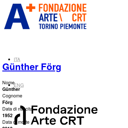
ITA
Günther Förg
Nome
ENG
Günther
Cognome
Förg
Data di nascita
1952
Data di morte