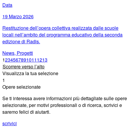
Data
19 Marzo 2026
Restituzione dell’opera collettiva realizzata dalle scuole
locali nell’ambito del programma educativo della seconda
edizione di Radis.
News, Progetti
1
2
3
4
5
6
7
8
9
10
11
12
13
Scorrere verso l’alto
Visualizza la tua selezione
1
Opere selezionate
Se ti interessa avere informazioni più dettagliate sulle opere
selezionate, per motivi professionali o di ricerca, scrivici e
saremo felici di aiutarti.
scrivici