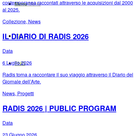
contemporanea raccontati attraverso le acquisizioni dal 2000
Menu
Menu
al 2025.
Collezione, News
IL DIARIO DI RADIS 2026
ITA
Data
6 Luglio 2026
ENG
Radis torna a raccontare il suo viaggio attraverso il Diario del
Giornale dell’Arte.
News, Progetti
RADIS 2026 | PUBLIC PROGRAM
Data
23 Giugno 2026