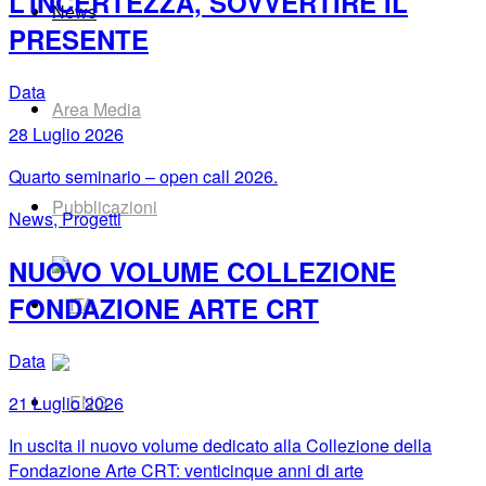
L’INCERTEZZA, SOVVERTIRE IL
News
PRESENTE
Data
Area Media
28 Luglio 2026
Quarto seminario – open call 2026.
Pubblicazioni
News, Progetti
NUOVO VOLUME COLLEZIONE
FONDAZIONE ARTE CRT
Data
21 Luglio 2026
In uscita il nuovo volume dedicato alla Collezione della
Fondazione Arte CRT: venticinque anni di arte