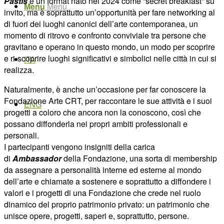
Pastis
è un format nato nel 2024 come “secret breakfast” su
Menu
Menu
invito, ma è soprattutto un’opportunità per fare networking al
di fuori dei luoghi canonici dell’arte contemporanea, un
momento di ritrovo e confronto conviviale tra persone che
gravitano e operano in questo mondo, un modo per scoprire
e ri-scoprire luoghi significativi e simbolici nelle città in cui si
ITA
realizza.
Naturalmente, è anche un’occasione per far conoscere la
Fondazione Arte CRT, per raccontare le sue attività e i suoi
ENG
progetti a coloro che ancora non la conoscono, così che
possano diffonderla nei propri ambiti professionali e
personali.
I partecipanti vengono insigniti della carica
di
Ambassador
della Fondazione, una sorta di membership
da assegnare a personalità interne ed esterne al mondo
dell’arte e chiamate a sostenere e soprattutto a diffondere i
valori e i progetti di una Fondazione che crede nel ruolo
dinamico del proprio patrimonio privato: un patrimonio che
unisce opere, progetti, saperi e, soprattutto, persone.