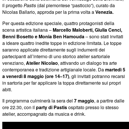
il progetto
Pastis
(dal piemontese “pasticcio”), curato da
Nicolas Ballario, approda per la prima volta a
Venezia.
Per questa edizione speciale, quattro protagonisti della
scena artistica italiana –
Marcello Maloberti, Giulia Cenci,
Benni Bosetto e Monia Ben Hamouda
– sono stati invitati
a ideare quattro inedite toppe in edizione limitata. Le toppe
saranno applicate direttamente sugli indumenti dei
partecipanti all’interno di uno storico atelier sartoriale
veneziano,
Atelier Nicolao
, attivando un dialogo tra arte
contemporanea e tradizione artigianale locale. Da
martedì 5
a venerdì 8 maggio (ore 14–17)
, gli invitati potranno recarsi
in sartoria per far applicare la toppa direttamente sui propri
abiti.
Il programma culminerà la sera del
7 maggio
, a partire dalle
ore 22.30, con il
party di Pastis
ospitato presso lo stesso
atelier, accompagnato da musica e drink.