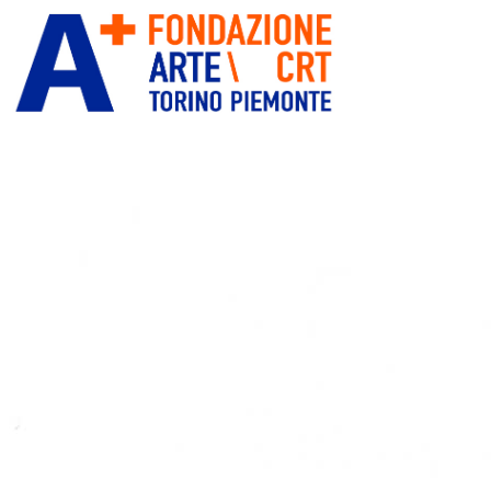
ITA
ENG