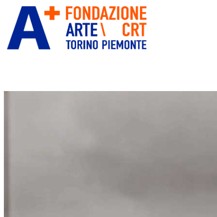
ITA
ENG