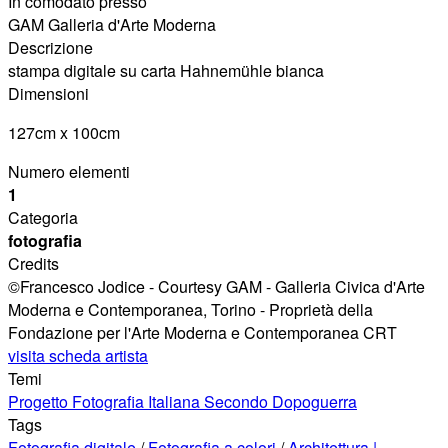
In comodato presso
GAM Galleria d'Arte Moderna
Descrizione
stampa digitale su carta Hahnemühle bianca
Dimensioni
127cm x 100cm
Numero elementi
1
Categoria
fotografia
Credits
©Francesco Jodice - Courtesy GAM - Galleria Civica d'Arte
Moderna e Contemporanea, Torino - Proprietà della
Fondazione per l'Arte Moderna e Contemporanea CRT
visita scheda artista
Temi
Progetto Fotografia Italiana Secondo Dopoguerra
Tags
Fotografia digitale
/
Fotografia a colori
/
Architettura |