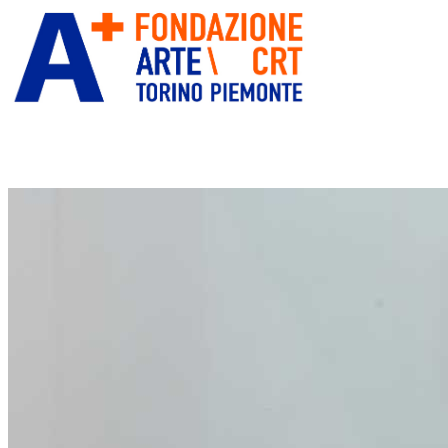
ITA
ENG