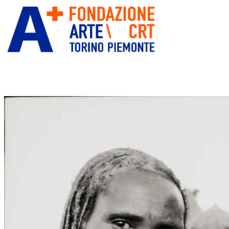
ITA
ENG