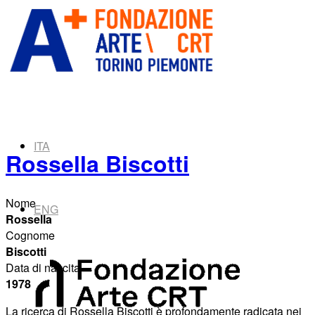
ITA
Rossella Biscotti
Nome
ENG
Rossella
Cognome
Biscotti
Data di nascita
1978
La ricerca di Rossella Biscotti è profondamente radicata nei