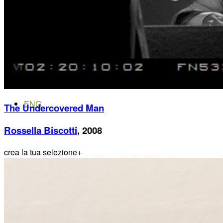
Menu
Menu
ITA
ENG
The Undercovered Man
Rossella Biscotti
, 2008
crea la tua selezione
+