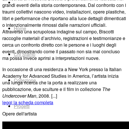
grandi eventi della storia contemporanea. Dal confronto con i
traumi collettivi nascono video, installazioni, opere plastiche,
libri e performance che riportano alla luce dettagli dimenticati
o intenzionalmente rimossi dalle narrazioni ufficiali.
Home
Attraverso una scrupolosa indagine sul campo, Biscotti
raccoglie materiali d’archivio, registrazioni e testimonianze e
cerca un confronto diretto con le persone e i luoghi degli
eventi, dimostrando come il passato non sia mai concluso
Chi Siamo
ma possa invece aprirsi a interpretazioni nuove.
In occasione di una residenza a New York presso la Italian
Academy for Advanced Studies in America, l’artista inizia
Collezione
una lunga ricerca che la porta a realizzare una
pubblicazione, due sculture e il film in collezione
The
Undercover Man
, 2008. [...]
leggi la scheda completa
Progetti
Opere dell'artista