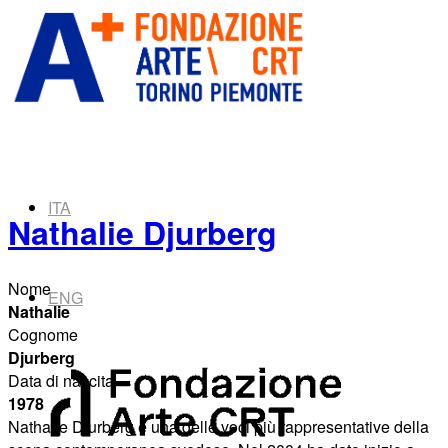
ITA
Nathalie Djurberg
Nome
ENG
Nathalie
Cognome
Djurberg
Data di nascita
1978
Nathalie Djurberg è una delle voci più rappresentative della