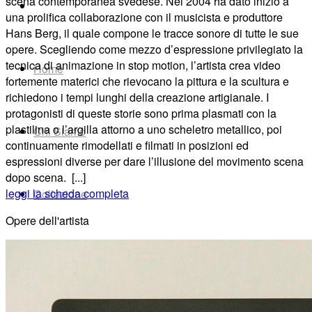
scena contemporanea svedese. Nel 2004 ha dato inizio a
una prolifica collaborazione con il musicista e produttore
Hans Berg, il quale compone le tracce sonore di tutte le sue
opere. Scegliendo come mezzo d’espressione privilegiato la
tecnica di animazione in stop motion, l’artista crea video
Home
fortemente materici che rievocano la pittura e la scultura e
richiedono i tempi lunghi della creazione artigianale. I
protagonisti di queste storie sono prima plasmati con la
plastilina o l’argilla attorno a uno scheletro metallico, poi
Chi Siamo
continuamente rimodellati e filmati in posizioni ed
espressioni diverse per dare l’illusione del movimento scena
dopo scena. [...]
leggi la scheda completa
Collezione
Opere dell'artista
Progetti