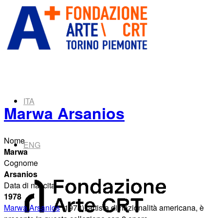
ITA
Marwa Arsanios
Nome
ENG
Marwa
Cognome
Arsanios
Data di nascita
1978
Marwa Arsanios
(1978), artista di nazionalità americana, è