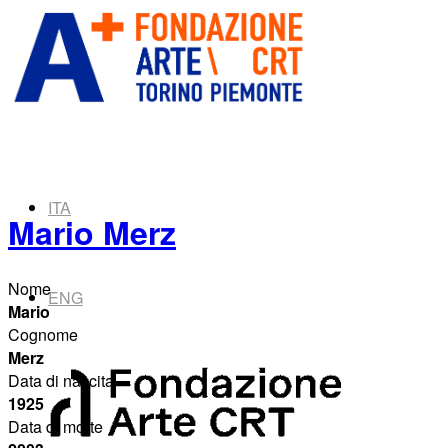
ITA
Mario Merz
Nome
ENG
Mario
Cognome
Merz
Data di nascita
1925
Data di morte