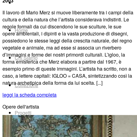
2003
Il lavoro di Mario Merz si muove liberamente tra i campi della
cul
tura
e
della
natura
che
l’artista
con
siderava indistinti. Le
regole for
mali
da
cui
discendono
le
sue
scul
ture,
le
sue
Home
opere
ambientali,
i
dipinti e la vasta produzione di disegni,
possiedono
le
stesse
leggi della crescita naturale, del
regno
vegetale
e
animale,
ma
ad
esse
si associa
un
riverbero
d’immagini
e
forme dei nostri primordi
culturali.
L’igloo,
la
Chi Siamo
forma emisferica che Merz
elabora
a
partire
dal
1967,
è
esempio
primo
di
queste
immagini.
L’artista
ha
scritto,
non
a
caso, a
lettere capitali: IGLOO
=
CASA,
sintetizzando
così
la
natura
archetipica
della
forma
da
lui
scelta. [...]
Collezione
leggi la scheda completa
Opere dell'artista
Progetti