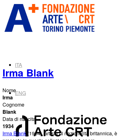
ITA
Irma Blank
Nome
ENG
Irma
Cognome
Blank
Data di nascita
1934
Irma Blank
(1934), artista di nazionalità britannica, è