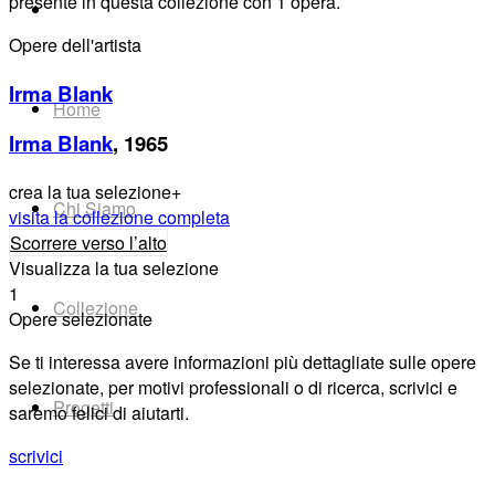
presente in questa collezione con 1 opera.
Opere dell'artista
Irma Blank
Home
Irma Blank
, 1965
crea la tua selezione
+
Chi Siamo
visita la collezione completa
Scorrere verso l’alto
Visualizza la tua selezione
1
Collezione
Opere selezionate
Se ti interessa avere informazioni più dettagliate sulle opere
selezionate, per motivi professionali o di ricerca, scrivici e
Progetti
saremo felici di aiutarti.
scrivici