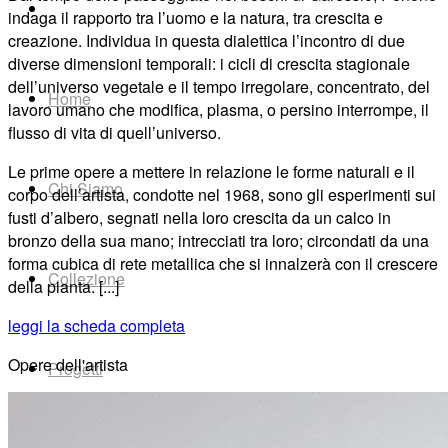
indaga il rapporto tra l’uomo e la natura, tra crescita e
creazione. Individua in questa dialettica l’incontro di due
diverse dimensioni temporali: i cicli di crescita stagionale
dell’universo vegetale e il tempo irregolare, concentrato, del
Home
lavoro umano che modifica, plasma, o persino interrompe, il
flusso di vita di quell’universo.
Le prime opere a mettere in relazione le forme naturali e il
Chi Siamo
corpo dell’artista, condotte nel 1968, sono gli esperimenti sui
fusti d’albero, segnati nella loro crescita da un calco in
bronzo della sua mano; intrecciati tra loro; circondati da una
forma cubica di rete metallica che si innalzerà con il crescere
Collezione
della pianta. [...]
leggi la scheda completa
Opere dell'artista
Progetti