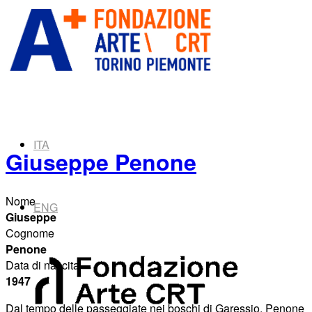
ITA
Giuseppe Penone
Nome
ENG
Giuseppe
Cognome
Penone
Data di nascita
1947
Dal tempo delle passeggiate nei boschi di Garessio, Penone