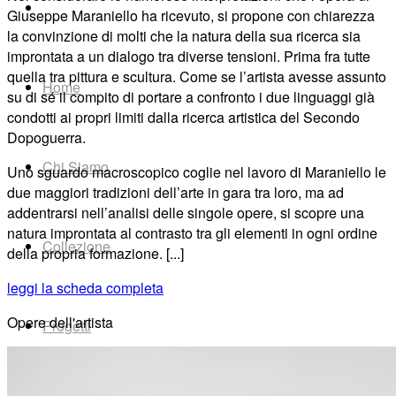
Giuseppe Maraniello ha ricevuto, si propone con chiarezza
la convinzione di molti che la natura della sua ricerca sia
improntata a un dialogo tra diverse tensioni. Prima fra tutte
quella tra pittura e scultura. Come se l’artista avesse assunto
Home
su di sé il compito di portare a confronto i due linguaggi già
condotti ai propri limiti dalla ricerca artistica del Secondo
Dopoguerra.
Chi Siamo
Uno sguardo macroscopico coglie nel lavoro di Maraniello le
due maggiori tradizioni dell’arte in gara tra loro, ma ad
addentrarsi nell’analisi delle singole opere, si scopre una
natura improntata al contrasto tra gli elementi in ogni ordine
Collezione
della propria formazione. [...]
leggi la scheda completa
Opere dell'artista
Progetti