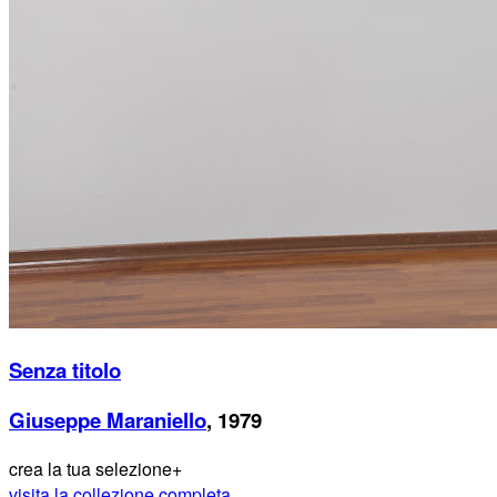
Menu
Menu
ITA
ENG
Senza titolo
Giuseppe Maraniello
, 1979
crea la tua selezione
+
visita la collezione completa