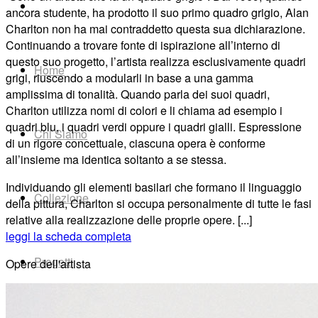
ancora
studente,
ha
prodotto
il
suo
primo quadro grigio, Alan
Charlton non ha mai
contraddetto
questa
sua
dichiarazione.
Continuando
a trovare fonte di ispirazione
all’interno
di
questo
suo
progetto,
l’artista realizza esclusivamente quadri
Home
grigi, riuscendo a modularli
in base
a
una
gamma
amplissima
di tonalità. Quando parla dei suoi quadri,
Charlton utilizza
nomi
di
colori
e
li
chiama
ad
esempio
i
qua
dri
blu,
i
quadri
verdi
oppure
i
qua
dri gialli. Espressione
Chi Siamo
di un rigore concettuale, ciascuna opera
è conforme
all’insieme
ma
identica soltanto
a
se
stessa.
Individuando gli
elementi
basilari che formano il linguaggio
Collezione
della pittura, Charlton si
occupa
personalmente
di
tutte
le
fasi
relative alla realizzazione delle proprie opere. [...]
leggi la scheda completa
Progetti
Opere dell'artista