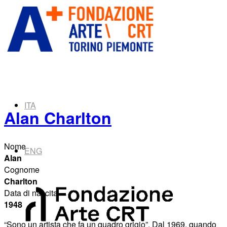
ITA
Alan Charlton
Nome
ENG
Alan
Cognome
Charlton
Data di nascita
1948
“Sono
un
artista
che
fa
un
quadro
grigio”. Dal 1969, quando