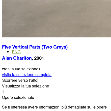
Menu
Menu
ITA
Five Vertical Parts (Two Greys)
ENG
Alan Charlton
, 2001
crea la tua selezione
+
visita la collezione completa
Scorrere verso l’alto
Visualizza la tua selezione
1
Opere selezionate
Se ti interessa avere informazioni più dettagliate sulle opere