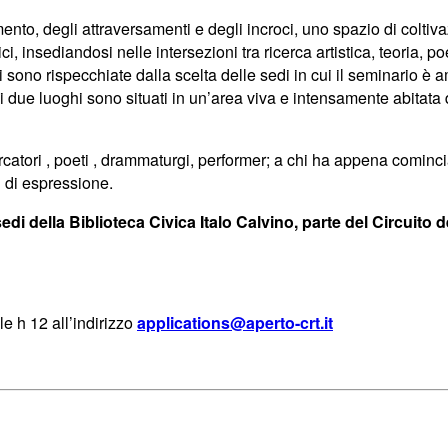
o, degli attraversamenti e degli incroci, uno spazio di coltivazi
 insediandosi nelle intersezioni tra ricerca artistica, teoria, po
sono rispecchiate dalla scelta delle sedi in cui il seminario è a
 i due luoghi sono situati in un’area viva e intensamente abitata 
 ricercatori , poeti , drammaturgi, performer; a chi ha appena cominci
i di espressione.
di della Biblioteca Civica Italo Calvino, parte del Circuito de
le h 12 all’indirizzo
applications@aperto-crt.it