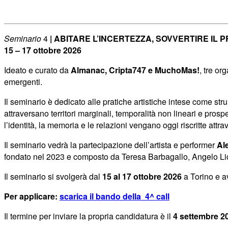
Seminario
4
|
ABITARE L’INCERTEZZA, SOVVERTIRE IL 
15 – 17 ottobre 2026
Ideato e curato da
Almanac, Cripta747 e MuchoMas!
, tre or
emergenti.
Il seminario è dedicato alle pratiche artistiche intese come str
attraversano territori marginali, temporalità non lineari e pro
l’identità, la memoria e le relazioni vengano oggi riscritte attra
Il seminario vedrà la partecipazione dell’artista e performer
Al
fondato nel 2023 e composto da Teresa Barbagallo, Angelo Li
Il seminario si svolgerà dal
15 al 17 ottobre 2026
a Torino e a
Per applicare:
scarica il bando della 4^ call
Il termine per inviare la propria candidatura è il
4 settembre 2