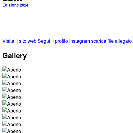
Edizione 2024
Visita il sito web
Segui il profilo Instagram
scarica file allegato
Gallery