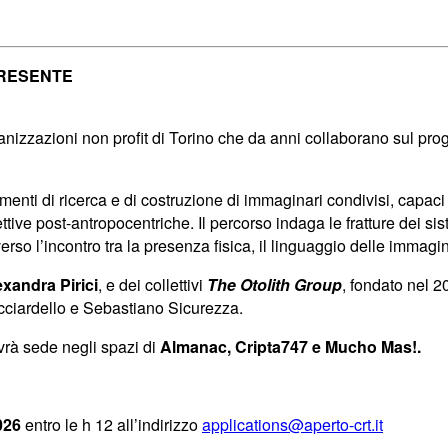
PRESENTE
ganizzazioni non profit di Torino che da anni collaborano sul pro
umenti di ricerca e di costruzione di immaginari condivisi, capaci
spettive post-antropocentriche. Il percorso indaga le fratture de
verso l’incontro tra la presenza fisica, il linguaggio delle immagi
exandra Pirici
, e dei collettivi
The Otolith Group
, fondato nel 
cciardello e Sebastiano Sicurezza.
vrà sede negli spazi di
Almanac, Cripta747 e Mucho Mas!.
026
entro le h 12 all’indirizzo
applications@aperto-crt.it