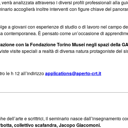
, verrà analizzata attraverso i diversi profili professionali alla
nario accoglierà inoltre interventi con figure chiave del panorama 
olge a giovani con esperienze di studio o di lavoro nel campo del
tica contemporanea. È pensato come un’occasione di apprendim
aborazione con la Fondazione Torino Musei negli spazi della
iste visite speciali a realtà di diversa natura protagoniste del s
ro le h 12 all’indirizzo
applications@aperto-crt.it
iche dell’arte e scrittrici, il seminario nasce dall’insegnamento co
otta, collettivo scafandra, Jacopo Giacomoni.