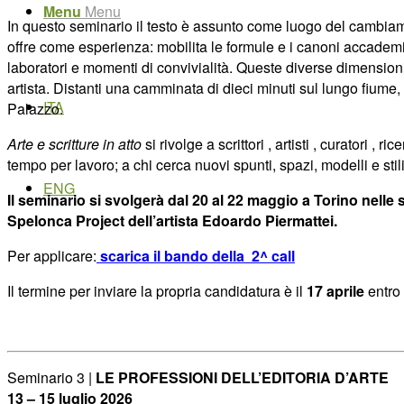
Menu
Menu
In questo seminario il testo è assunto come luogo del cambiament
offre come esperienza: mobilita le formule e i canoni accademici,
laboratori e momenti di convivialità. Queste diverse dimensioni 
artista. Distanti una camminata di dieci minuti sul lungo fiume,
ITA
Palazzo.
Arte e scritture in atto
si rivolge a scrittori , artisti , curatori ,
tempo per lavoro; a chi cerca nuovi spunti, spazi, modelli e stil
ENG
Il seminario si svolgerà dal 20 al 22 maggio a Torino nelle se
Spelonca Project dell’artista Edoardo Piermattei.
Per applicare:
scarica il bando della 2^ call
Il termine per inviare la propria candidatura è il
17 aprile
entro 
Seminario 3
|
LE PROFESSIONI DELL’EDITORIA D’ARTE
13 – 15 luglio 2026