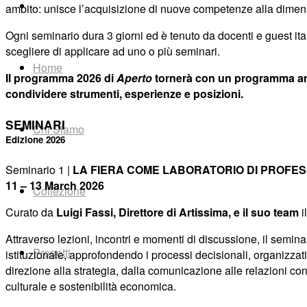
ambito: unisce l’acquisizione di nuove competenze alla dimension
Ogni seminario dura 3 giorni ed è tenuto da docenti e guest ital
scegliere di applicare ad uno o più seminari.
Home
Il programma 2026 di
Aperto
tornerà con un programma anco
condividere strumenti, esperienze e posizioni.
SEMINARI
Chi Siamo
Edizione 2026
Seminario 1 |
LA FIERA COME LABORATORIO DI PROFES
11 – 13 March 2026
Collezione
Curato da
Luigi Fassi, Direttore di Artissima, e il suo team
i
Attraverso lezioni, incontri e momenti di discussione, il semina
Progetti
istituzionale, approfondendo i processi decisionali, organizzat
direzione alla strategia, dalla comunicazione alle relazioni con 
culturale e sostenibilità economica.