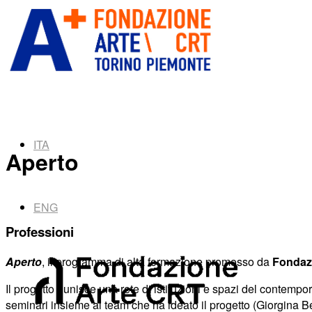
ITA
Aperto
ENG
Professioni
Aperto
, il programma di alta formazione promosso da
Fondazi
Il progetto riunisce una rete di istituzioni e spazi del contem
seminari insieme al team che ha ideato il progetto (Giorgina Ber