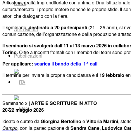
Artissima, realtà imprenditoriale con anima e Dna istituzionale
News
cultura/mercato il proprio motore nonché le proprie sfide. Il semi
attori che dialogano con la fiera.
Il seminario,
destinato a 20 partecipanti
(21 – 35 anni), si riv
Area Media
comunicazione, dell’organizzazione e della produzione artis
Il seminario si svolgerà dall’11 al 13 marzo 2026 in coll
Torino.
Oltre a incontri frontali con i membri del team sono prev
Pubblicazioni
Per applicare:
scarica il bando della 1^ call
Il termine per inviare la propria candidatura è il
19 febbraio
ent
Seminario 2
| ARTE E SCRITTURE IN ATTO
20-22 maggio 2026
Ideato e curato da
Giorgina Bertolino
e
Vittoria Martini
, stor
Campo,
con la partecipazione di
Sandra Cane, Ludovica Carb