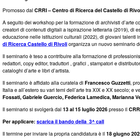
Promosso dal
CRRI – Centro di Ricerca del Castello di Ri
A seguito dei workshop per la formazione di archivisti d’arte c
creatori di contenuti digitali a ispirazione letteraria (2019), di
educazione nelle istituzioni culturali (2022), di giovani talenti 
di Ricerca Castello di Rivoli
organizza un nuovo seminario dedi
Il seminario è teso a contribuire alla formazione di professionist
redattori, copy editor, traduttori , grafici , stampatori e distri
cataloghi d’arte e libri d’artista.
Il seminario è affidato alla curatela di
Francesco Guzzetti
, pr
Italia e all’estero su vari temi dell’arte tra XIX e XX secolo; e
Fossati, Gabriele Guercio, Federica Lamedica, Marianna Ve
Il seminario si svolgerà dal
13 al 15 luglio 2026
presso il
CRR
Per applicare:
scarica il bando della 3^ call
Il termine per inviare la propria candidatura è il
18 giugno 202