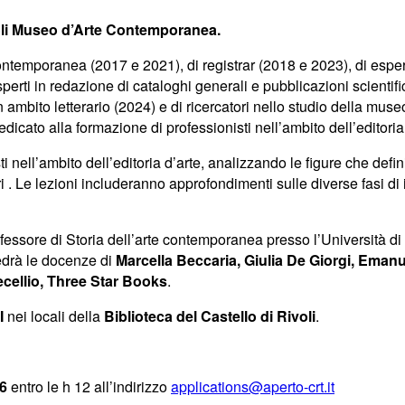
voli Museo d’Arte Contemporanea.
ontemporanea (2017 e 2021), di registrar (2018 e 2023), di espert
 esperti in redazione di cataloghi generali e pubblicazioni scientif
in ambito letterario (2024) e di ricercatori nello studio della mus
cato alla formazione di professionisti nell’ambito dell’editoria 
i nell’ambito dell’editoria d’arte, analizzando le figure che defin
butori . Le lezioni includeranno approfondimenti sulle diverse fasi d
ofessore di Storia dell’arte contemporanea presso l’Università d
 vedrà le docenze di
Marcella Beccaria, Giulia De Giorgi, Emanue
cellio, Three Star Books
.
I
nei locali della
Biblioteca del Castello di Rivoli
.
6
entro le h 12 all’indirizzo
applications@aperto-crt.it