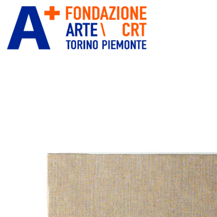
ITA
ENG