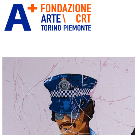
ITA
ENG