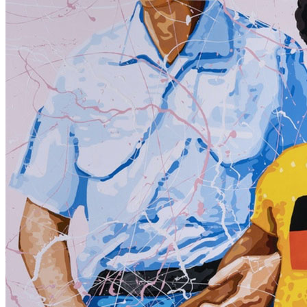
Menu
Menu
ITA
ENG