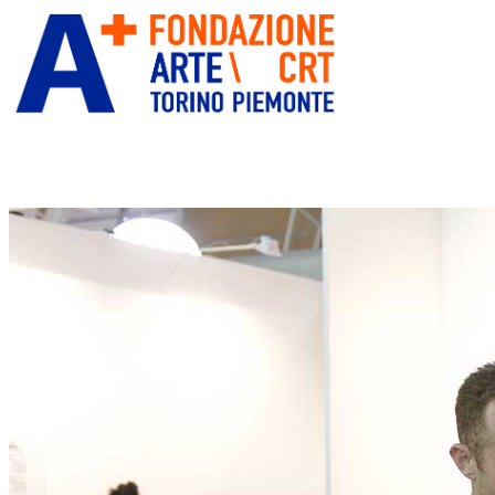
ITA
ENG