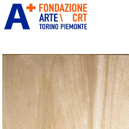
ITA
ENG