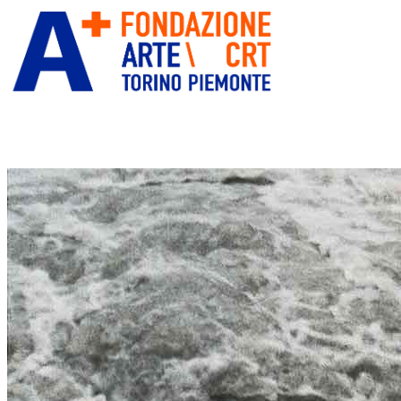
ITA
ENG