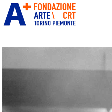
ITA
ENG