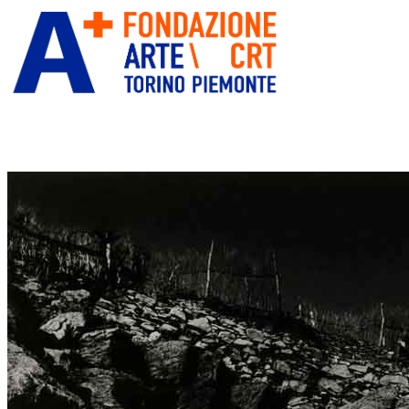
ITA
ENG