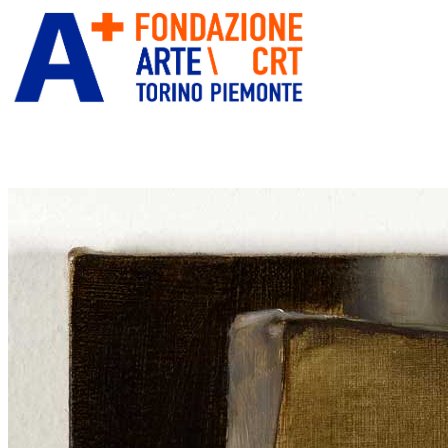
ITA
ENG