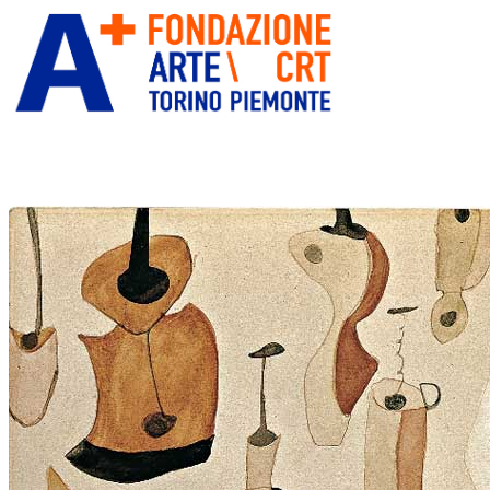
ITA
ENG