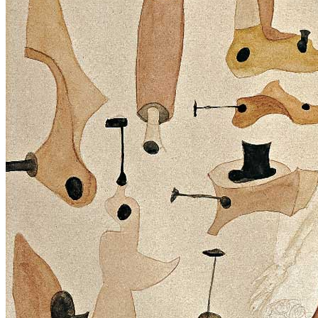
Menu
Menu
ITA
ENG