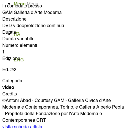
Menu
Menu
In comodato presso
GAM Galleria d'Arte Moderna
Descrizione
DVD videoproiezione continua
Durata
ITA
Durata variabile
Numero elementi
1
Edizione
ENG
Ed. 2/3
Categoria
video
Credits
©Antoni Abad - Courtesy GAM - Galleria Civica d'Arte
Moderna e Contemporanea, Torino, e Galleria Alberto Peola
- Proprietà della Fondazione per l'Arte Moderna e
Contemporanea CRT
visita scheda artista