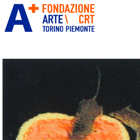
ITA
ENG