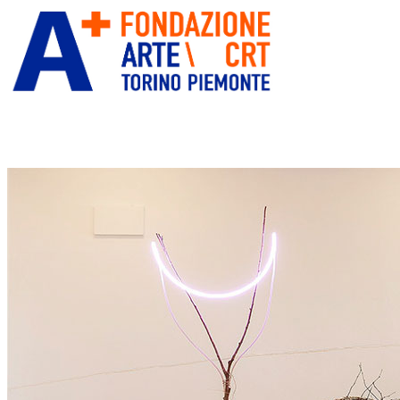
ITA
ENG