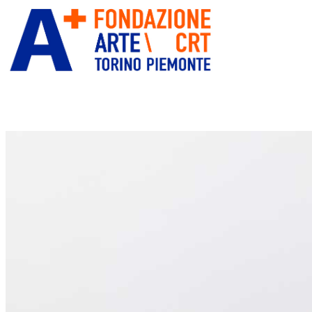
ITA
ENG