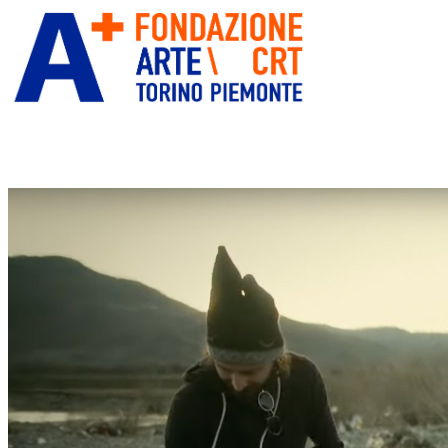
ITA
ENG