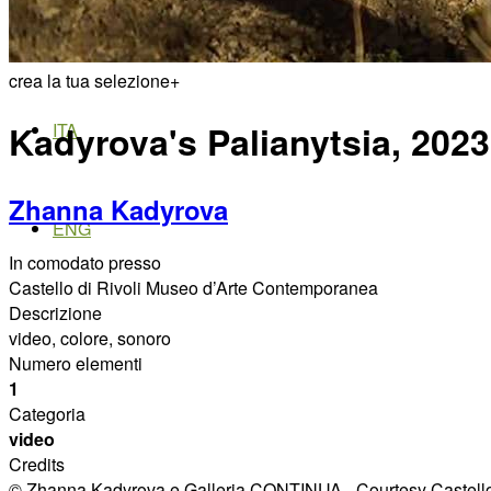
Menu
Menu
crea la tua selezione
+
Kadyrova's Palianytsia, 2023
ITA
Zhanna Kadyrova
ENG
In comodato presso
Castello di Rivoli Museo d’Arte Contemporanea
Descrizione
video,
colore, sonoro
Numero elementi
1
Categoria
video
Credits
© Zhanna Kadyrova e Galleria CONTINUA - Courtesy Castello d