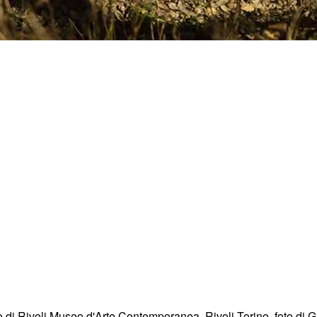
i Rivoli Museo d'Arte Contemporanea, Rivoli-Torino, foto di G