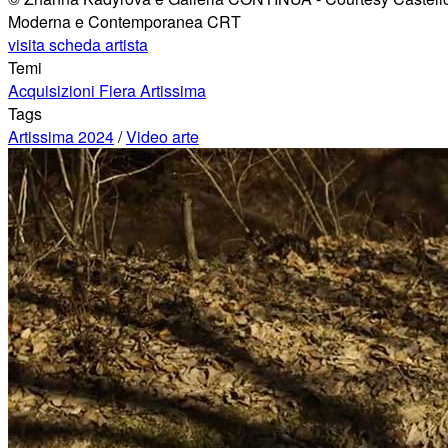
Moderna e Contemporanea CRT
visita scheda artista
Temi
Acquisizioni Fiera Artissima
Tags
Artissima 2024
/
Video arte