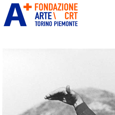
ITA
ENG