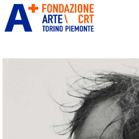
ITA
ENG