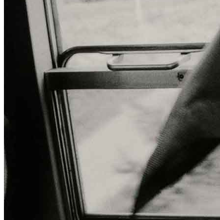
Menu
Menu
ITA
ENG