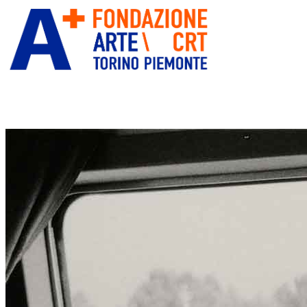
ITA
ENG