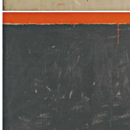
ITA
ENG