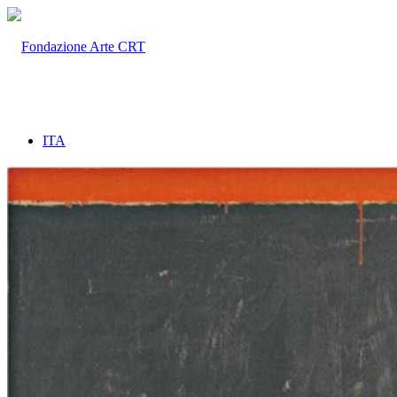
ITA
ENG
Home