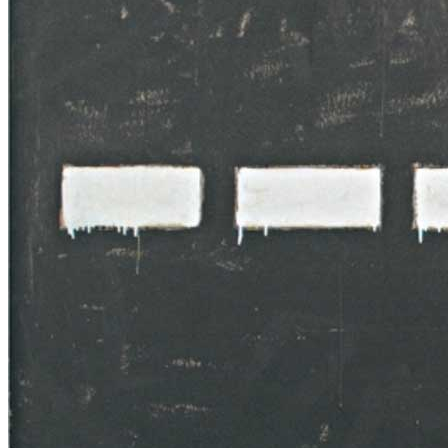
Chi Siamo
Collezione
Progetti
News
Area Media