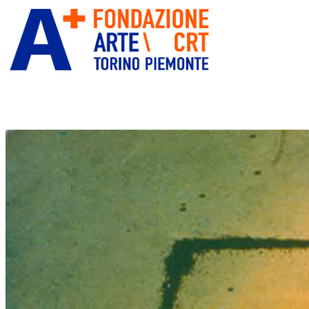
ITA
ENG