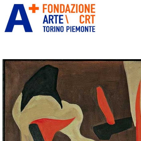
ITA
ENG