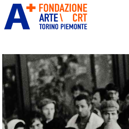
ITA
ENG