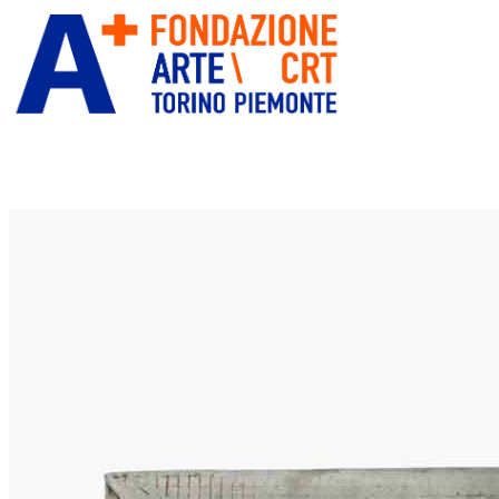
ITA
ENG