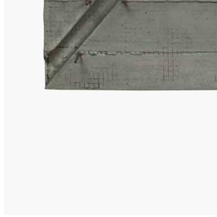
Menu
Menu
ITA
ENG