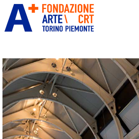
ITA
ENG