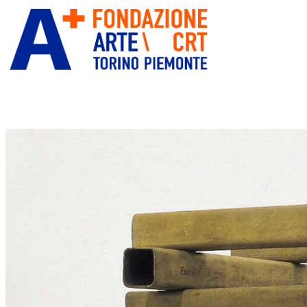
ITA
ENG