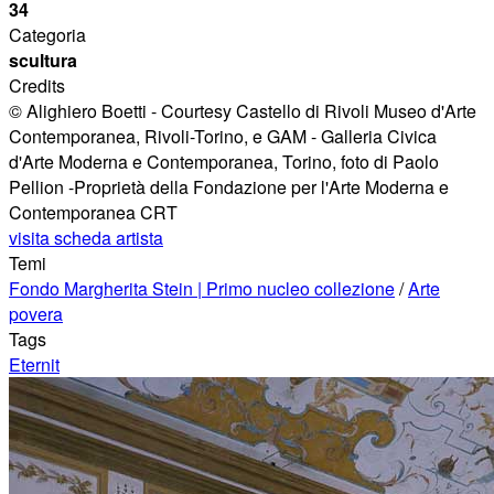
34
Categoria
scultura
Credits
© Alighiero Boetti - Courtesy Castello di Rivoli Museo d'Arte
Contemporanea, Rivoli-Torino, e GAM - Galleria Civica
d'Arte Moderna e Contemporanea, Torino, foto di Paolo
Pellion -Proprietà della Fondazione per l'Arte Moderna e
Contemporanea CRT
visita scheda artista
Temi
Fondo Margherita Stein | Primo nucleo collezione
/
Arte
povera
Tags
Eternit