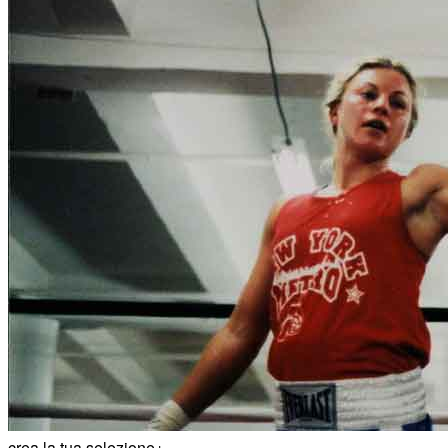
Menu
Menu
ITA
ENG
crea la tua selezione
+