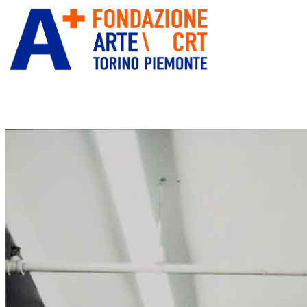
ITA
ENG