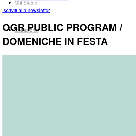
Chi Siamo
iscriviti alla newsletter
OGR PUBLIC PROGRAM /
Collezione
DOMENICHE IN FESTA
Progetti
News
Area Media