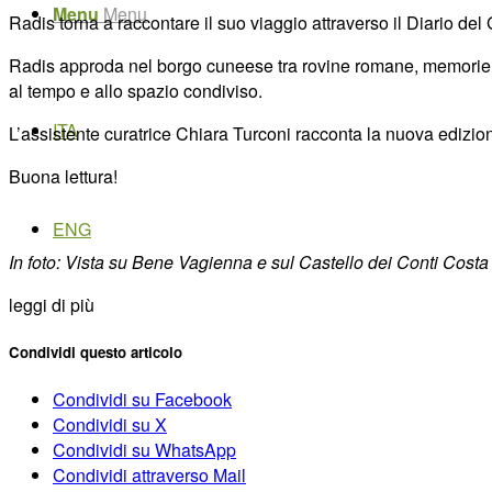
Menu
Menu
Radis torna a raccontare il suo viaggio attraverso il Diario del 
Radis approda nel borgo cuneese tra rovine romane, memorie med
al tempo e allo spazio condiviso.
ITA
L’assistente curatrice Chiara Turconi racconta la nuova edizione
Buona lettura!
ENG
In foto: Vista su Bene Vagienna e sul Castello dei Conti Cost
leggi di più
Condividi questo articolo
Condividi su Facebook
Condividi su X
Condividi su WhatsApp
Condividi attraverso Mail