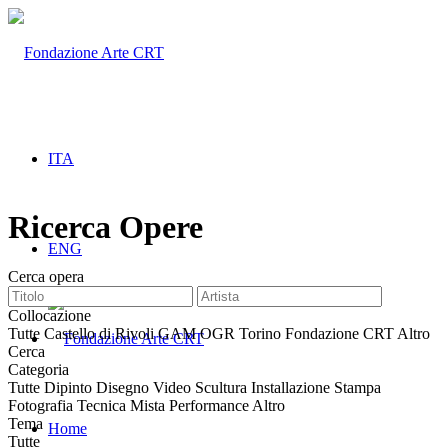
ITA
Ricerca Opere
ENG
Cerca opera
Collocazione
Tutte
Castello di Rivoli
GAM
OGR Torino
Fondazione CRT
Altro
Cerca
Categoria
Tutte
Dipinto
Disegno
Video
Scultura
Installazione
Stampa
Fotografia
Tecnica Mista
Performance
Altro
Tema
Home
Tutte