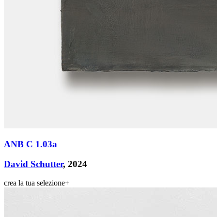
ANB C 1.03a
David Schutter
, 2024
crea la tua selezione
+