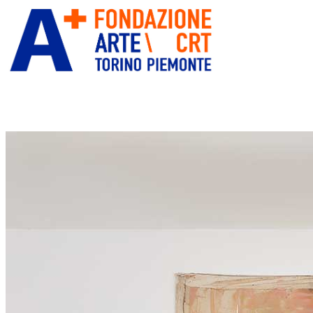
ITA
ENG