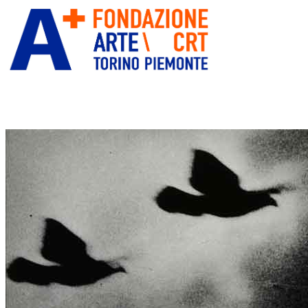
ITA
ENG